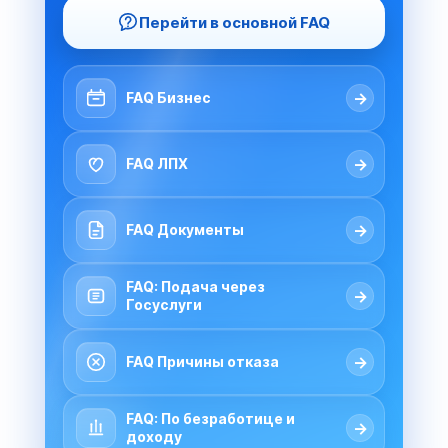
Перейти в основной FAQ
→
FAQ Бизнес
→
FAQ ЛПХ
→
FAQ Документы
FAQ: Подача через
→
Госуслуги
→
FAQ Причины отказа
FAQ: По безработице и
→
доходу