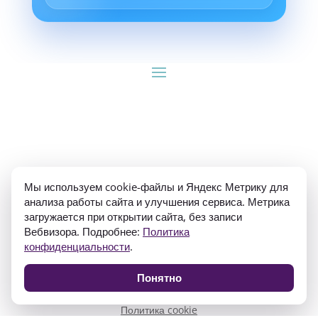
ИП Гуляев Е.А. ОГРН 310784709900570 ИНН 
Мы используем cookie-файлы и Яндекс Метрику для
781020474307
анализа работы сайта и улучшения сервиса. Метрика
загружается при открытии сайта, без записи
Вебвизора. Подробнее:
Политика
конфиденциальности
.
Понятно
Политика конфиденциальности
Согласие на обработку персональных данных
Политика cookie