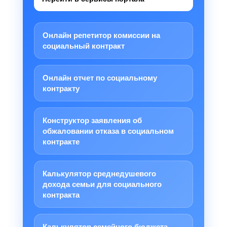
Онлайн репетитор комиссии на
социальный контракт
Онлайн отчет по социальному
контракту
Конструктор заявления об
обжаловании отказа в социальном
контракте
Калькулятор среднедушевого
дохода семьи для социального
контракта
Калькулятор семейного бюджета