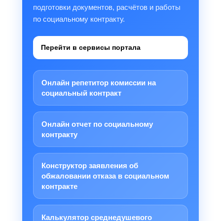
подготовки документов, расчётов и работы
по социальному контракту.
Перейти в сервисы портала
Онлайн репетитор комиссии на
социальный контракт
Онлайн отчет по социальному
контракту
Конструктор заявления об
обжаловании отказа в социальном
контракте
Калькулятор среднедушевого