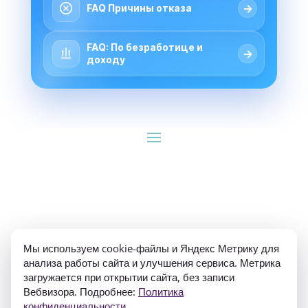
→
FAQ Причины отказа
FAQ: По безработице и
→
доходу
ИП Гуляев Е.А. ОГРН 310784709900570 ИНН 
Мы используем cookie-файлы и Яндекс Метрику для
781020474307
анализа работы сайта и улучшения сервиса. Метрика
загружается при открытии сайта, без записи
Вебвизора. Подробнее:
Политика
конфиденциальности
.