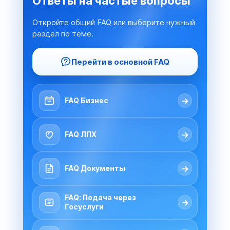
Ответы на частые вопросы
Откройте общий FAQ или выберите нужный
раздел по теме.
Перейти в основной FAQ
→
FAQ Бизнес
→
FAQ ЛПХ
→
FAQ Документы
FAQ: Подача через
→
Госуслуги