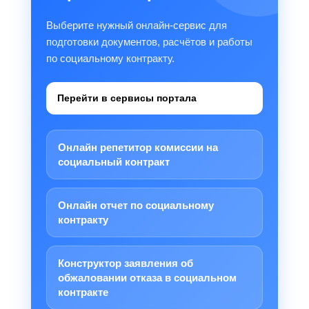
Выберите нужный онлайн-сервис для
подготовки документов, расчётов и работы
по социальному контракту.
Перейти в сервисы портала
Онлайн репетитор комиссии на
социальный контракт
Онлайн отчет по социальному
контракту
Конструктор заявления об
обжаловании отказа в социальном
контракте