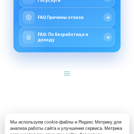
Госуслуги
→
FAQ Причины отказа
FAQ: По безработице и
→
доходу
ИП Гуляев Е.А. ОГРН 310784709900570 ИНН 
Мы используем cookie-файлы и Яндекс Метрику для
781020474307
анализа работы сайта и улучшения сервиса. Метрика