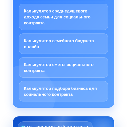
Калькулятор среднедушевого
дохода семьи для социального
контракта
Калькулятор семейного бюджета
онлайн
Калькулятор сметы социального
контракта
Калькулятор подбора бизнеса для
социального контракта