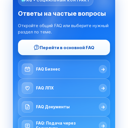
FAQ • СОЦИАЛЬНЫЙ КОНТРАКТ
Ответы на частые вопросы
Откройте общий FAQ или выберите нужный
раздел по теме.
Перейти в основной FAQ
→
FAQ Бизнес
→
FAQ ЛПХ
→
FAQ Документы
FAQ: Подача через
→