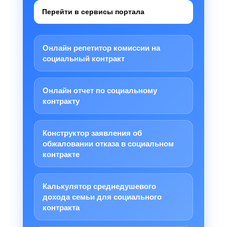
Перейти в сервисы портала
Онлайн репетитор комиссии на
социальный контракт
Онлайн отчет по социальному
контракту
Конструктор заявления об
обжаловании отказа в социальном
контракте
Калькулятор среднедушевого
дохода семьи для социального
контракта