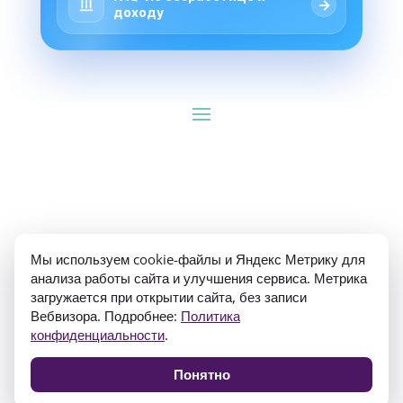
→
доходу
ИП Гуляев Е.А. ОГРН 310784709900570 ИНН 
Мы используем cookie-файлы и Яндекс Метрику для
781020474307
анализа работы сайта и улучшения сервиса. Метрика
загружается при открытии сайта, без записи
Вебвизора. Подробнее:
Политика
конфиденциальности
.
Понятно
Политика конфиденциальности
Согласие на обработку персональных данных