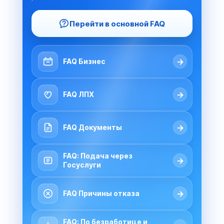
Перейти в основной FAQ
→
FAQ Бизнес
→
FAQ ЛПХ
→
FAQ Документы
FAQ: Подача через
→
Госуслуги
→
FAQ Причины отказа
FAQ: По безработице и