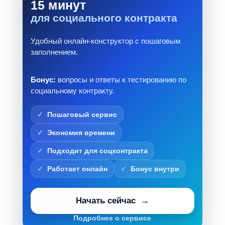
15 минут
для социального контракта
Удобный онлайн-конструктор с пошаговым
заполнением.
Бонус:
вопросы и ответы к тестированию по
социальному контракту.
Пошаговый сервис
Экономия времени
Подходит для соцконтракта
Работает онлайн
Бонус внутри
Начать сейчас
Подробнее о сервисе