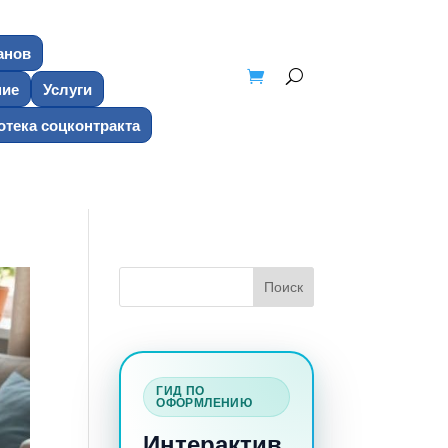
анов
ние
Услуги
тека соцконтракта
ГИД ПО
ОФОРМЛЕНИЮ
Интерактив