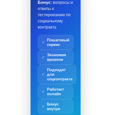
Бонус:
вопросы и
ответы к
тестированию по
социальному
контракту.
Пошаговый
сервис
Экономия
времени
Подходит
для
соцконтракта
Работает
онлайн
Бонус
внутри