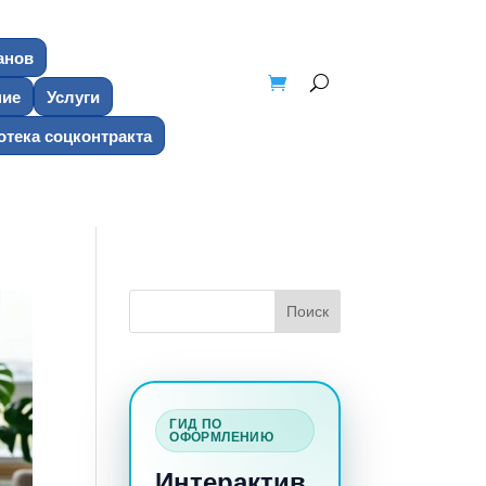
анов
ние
Услуги
тека соцконтракта
ГИД ПО
ОФОРМЛЕНИЮ
Интерактив