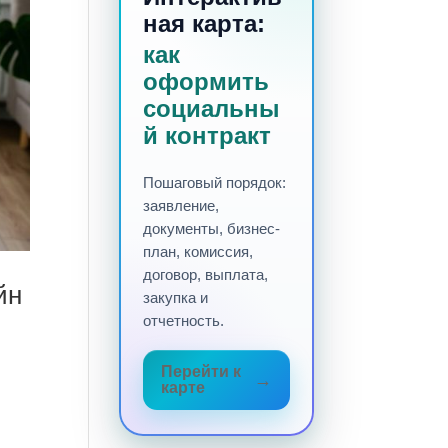
ная карта:
как
оформить
социальны
й контракт
Пошаговый порядок:
заявление,
документы, бизнес-
план, комиссия,
договор, выплата,
йн
закупка и
отчетность.
Перейти к
карте