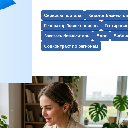
Сервисы портала
Каталог бизнес-пл
Генератор бизнес-планов
Тестирова
Заказать бизнес-план
Блог
Библио
Соцконтракт по регионам