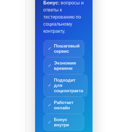
Бонус:
вопросы и
ответы к
тестированию по
социальному
контракту.
Пошаговый
сервис
Экономия
времени
Подходит
для
соцконтракта
Работает
онлайн
Бонус
внутри