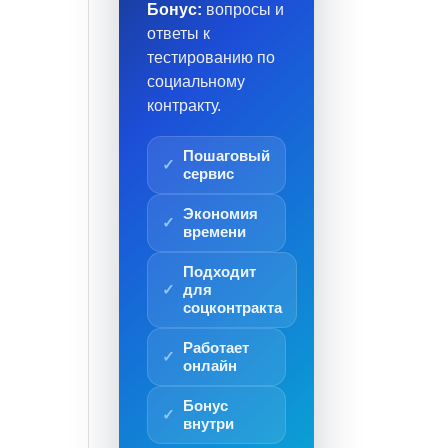
Бонус:
вопросы и
ответы к
тестированию по
социальному
контракту.
Пошаговый
сервис
Экономия
времени
Подходит
для
соцконтракта
Работает
онлайн
Бонус
внутри