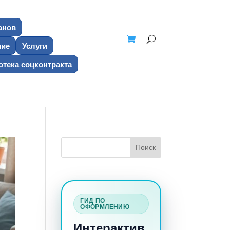
анов
ние
Услуги
тека соцконтракта
ГИД ПО
ОФОРМЛЕНИЮ
Интерактив