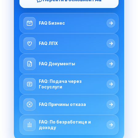
→
FAQ Бизнес
→
FAQ ЛПХ
→
FAQ Документы
FAQ: Подача через
→
Госуслуги
→
FAQ Причины отказа
FAQ: По безработице и
→
доходу