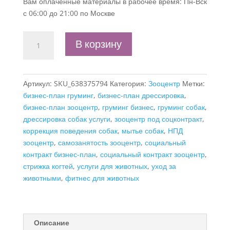
Вам оплаченные материалы в рабочее время: Пн-Вск
с 06:00 до 21:00 по Москве
Количество
В корзину
товара
Бизнес-
план
Артикул:
SKU_638375794
Категория:
Зооцентр
Метки:
"Зооцентр-
бизнес-план груминг
,
бизнес-план дрессировка
,
дрессировка,
бизнес-план зооцентр
,
груминг бизнес
,
груминг собак
,
груминг",
дрессировка собак услуги
,
зооцентр под соцконтракт
,
самозанятость
коррекция поведения собак
,
мытье собак
,
НПД
зооцентр
,
самозанятость зооцентр
,
социальный
контракт бизнес-план
,
социальный контракт зооцентр
,
стрижка когтей
,
услуги для животных
,
уход за
животными
,
фитнес для животных
Описание