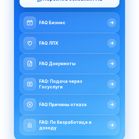
→
FAQ Бизнес
→
FAQ ЛПХ
→
FAQ Документы
FAQ: Подача через
→
Госуслуги
→
FAQ Причины отказа
FAQ: По безработице и
→
доходу