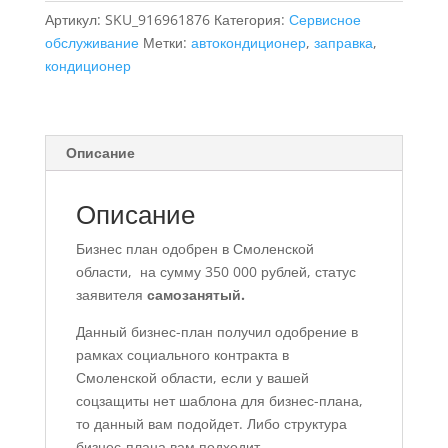
Артикул:
SKU_916961876
Категория:
Сервисное
«Заправка/
обслуживание
Метки:
автокондиционер
,
заправка
,
установка/
кондиционер
обслуживание/
ремонт
стационарных
кондиционеров
Описание
(сплит-
систем),
заправка
Описание
автокондиционеров
Бизнес план одобрен в Смоленской
самозанятый»
области, на сумму 350 000 рублей, статус
с
заявителя
самозанятый.
финансовой
моделью
Данный бизнес-план получил одобрение в
рамках социального контракта в
Смоленской области, если у вашей
соцзащиты нет шаблона для бизнес-плана,
то данный вам подойдет. Либо структура
бизнес-плана вам подходит.