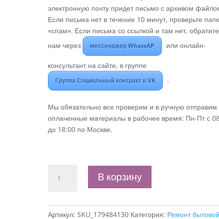
электронную почту придет письмо с архивом файлов
Если письма нет в течение 10 минут, проверьте пап
«спам». Если письма со ссылкой и там нет, обратите
нам через
или онлайн-
мессенджер WhatsAP
консультант на сайте, в группе
.
Группа Социальный контракт в VK
Мы обязательно все проверим и в ручную отправим
оплаченные материалы в рабочее время: Пн-Пт с 0
до 18:00 по Москве.
Количество
В корзину
товара
Бизнес-
план
Артикул:
SKU_179484130
Категория:
Ремонт бытово
"Услуги