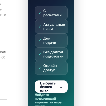
.
ку
С
сь к
расчётами
Актуальные
ниши
Для
подачи
 Вам
Без долгой
подготовки
8:00
Онлайн-
доступ
Выбрать
бизнес-
план
Найдите
подходящий
вариант за пару
й