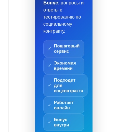
Бонус:
вопросы и
ответы к
тестированию по
социальному
контракту.
Пошаговый
сервис
Экономия
времени
Подходит
для
соцконтракта
Работает
онлайн
Бонус
внутри