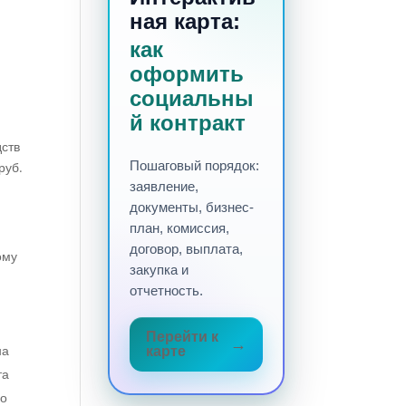
ная карта:
как
оформить
социальны
й контракт
дств
Пошаговый порядок:
руб.
заявление,
документы, бизнес-
план, комиссия,
договор, выплата,
ому
закупка и
отчетность.
Перейти к
на
карте
та
го