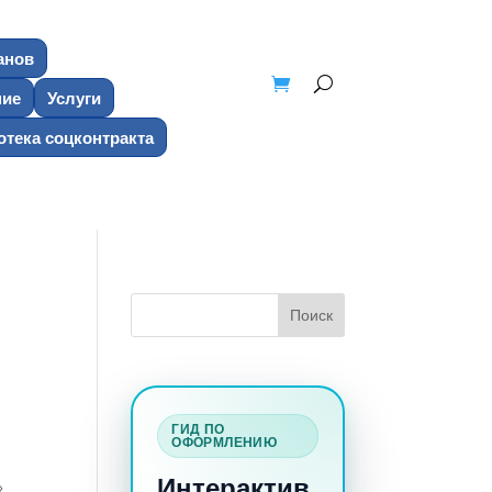
анов
ние
Услуги
тека соцконтракта
ГИД ПО
ОФОРМЛЕНИЮ
Интерактив
»