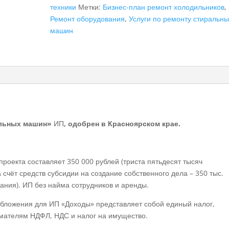
техники
Метки:
Бизнес-план ремонт холодильников
,
по
Ремонт оборудования
,
Услуги по ремонту стиральны
ремонту
машин
стиральных
машин"
ИП
альных машин»
ИП
, одобрен в Красноярском крае.
роекта составляет 350 000 рублей (триста пятьдесят тысяч
 счёт средств субсидии на создание собственного дела – 350 тыс.
ания). ИП без найма сотрудников и аренды.
бложения для ИП «Доходы» представляет собой единый налог,
ателям НДФЛ, НДС и налог на имущество.