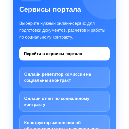
Сервисы портала
Выберите нужный онлайн-сервис для
подготовки документов, расчётов и работы
по социальному контракту.
Перейти в сервисы портала
Онлайн репетитор комиссии на
социальный контракт
Онлайн отчет по социальному
контракту
Конструктор заявления об
обжаловании отказа в социальном