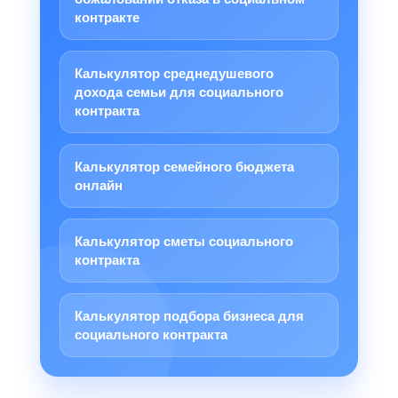
контракте
Калькулятор среднедушевого
дохода семьи для социального
контракта
Калькулятор семейного бюджета
онлайн
Калькулятор сметы социального
контракта
Калькулятор подбора бизнеса для
социального контракта