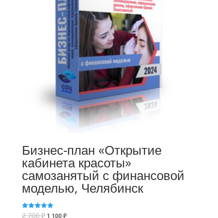
Бизнес-план «Открытие
кабинета красоты»
самозанятый с финансовой
моделью, Челябинск
2 700
₽
Оценка
1 100
₽