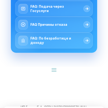
FAQ: Подача через
→
Госуслуги
→
FAQ Причины отказа
FAQ: По безработице и
→
доходу
ИП Гуляев Е.А. ОГРН 310784709900570 ИНН 