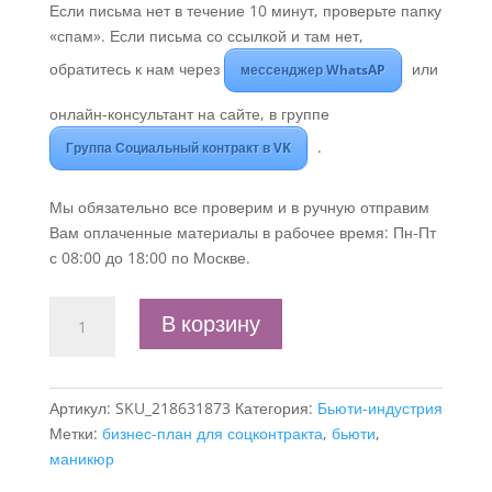
Если письма нет в течение 10 минут, проверьте папку
«спам». Если письма со ссылкой и там нет,
обратитесь к нам через
или
мессенджер WhatsAP
онлайн-консультант на сайте, в группе
.
Группа Социальный контракт в VK
Мы обязательно все проверим и в ручную отправим
Вам оплаченные материалы в рабочее время: Пн-Пт
с 08:00 до 18:00 по Москве.
Количество
В корзину
товара
Бизнес-
план
Артикул:
SKU_218631873
Категория:
Бьюти-индустрия
«Открытие
Метки:
бизнес-план для соцконтракта
,
бьюти
,
кабинета
маникюр
маникюра-
самозанятый»