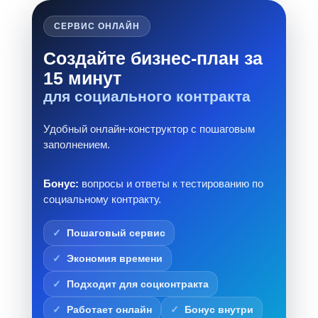
СЕРВИС ОНЛАЙН
Создайте бизнес-план за
15 минут
для социального контракта
Удобный онлайн-конструктор с пошаговым
заполнением.
Бонус:
вопросы и ответы к тестированию по
социальному контракту.
Пошаговый сервис
Экономия времени
Подходит для соцконтракта
Работает онлайн
Бонус внутри