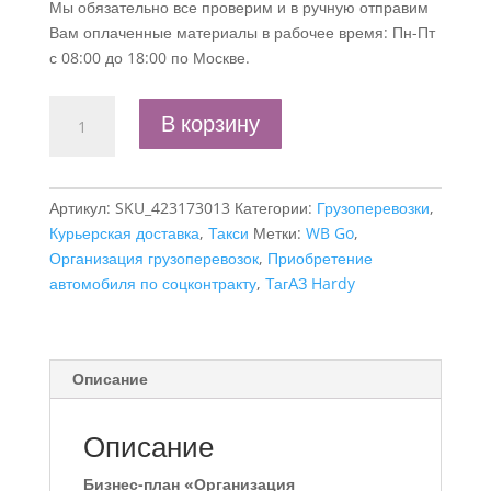
Мы обязательно все проверим и в ручную отправим
Вам оплаченные материалы в рабочее время: Пн-Пт
с 08:00 до 18:00 по Москве.
Количество
В корзину
товара
Бизнес-
план
Артикул:
SKU_423173013
Категории:
Грузоперевозки
,
"Организация
Курьерская доставка
,
Такси
Метки:
WB Go
,
грузоперевозок",
Организация грузоперевозок
,
Приобретение
самозанятость
автомобиля по соцконтракту
,
ТагАЗ Hardy
Описание
Описание
Бизнес-план «Организация