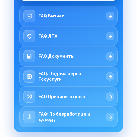
→
FAQ Бизнес
→
FAQ ЛПХ
→
FAQ Документы
FAQ: Подача через
→
Госуслуги
→
FAQ Причины отказа
FAQ: По безработице и
→
доходу