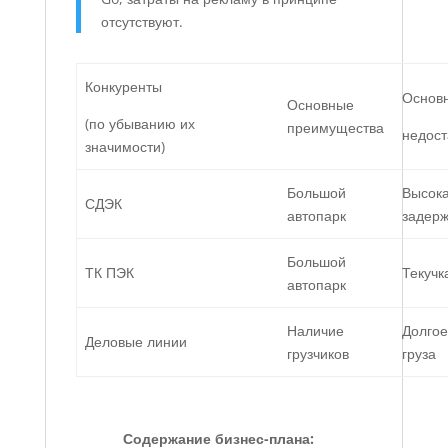
отсутствуют.
Конкуренты
Основ
Основные
(по убыванию их
преимущества
недост
значимости)
Большой
Высока
СДЭК
автопарк
задерж
Большой
ТК ПЭК
Текучк
автопарк
Наличие
Долгое
Деловые линии
грузчиков
груза
Содержание бизнес-плана: