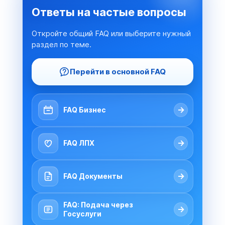
Ответы на частые вопросы
Откройте общий FAQ или выберите нужный
раздел по теме.
Перейти в основной FAQ
→
FAQ Бизнес
→
FAQ ЛПХ
→
FAQ Документы
FAQ: Подача через
→
Госуслуги