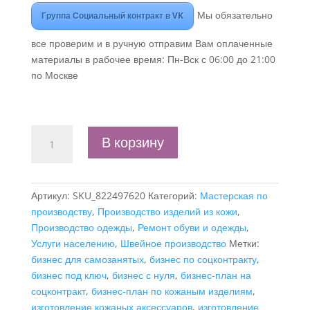
Мы обязательно
Группа Социальный контракт в VK
все проверим и в ручную отправим Вам оплаченные
материалы в рабочее время: Пн-Вск с 06:00 до 21:00
по Москве
Количество
В корзину
товара
Бизнес-
план
Артикул:
SKU_822497620
Категорий:
Мастерская по
"Оказание
производству
,
Производство изделий из кожи
,
услуг
Производство одежды
,
Ремонт обуви и одежды
,
по
Услуги населению
,
Швейное производство
Метки:
изготовлению
бизнес для самозанятых
,
бизнес по соцконтракту
,
кожаных
бизнес под ключ
,
бизнес с нуля
,
бизнес-план на
изделий",
соцконтракт
,
бизнес-план по кожаным изделиям
,
самозанятость"
изготовление кожаных аксессуаров
,
изготовление