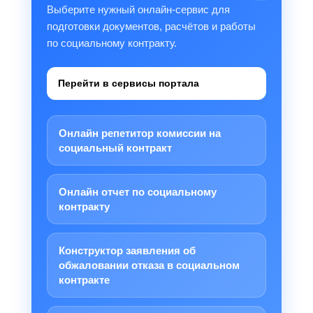
Выберите нужный онлайн-сервис для
подготовки документов, расчётов и работы
по социальному контракту.
Перейти в сервисы портала
Онлайн репетитор комиссии на
социальный контракт
Онлайн отчет по социальному
контракту
Конструктор заявления об
обжаловании отказа в социальном
контракте