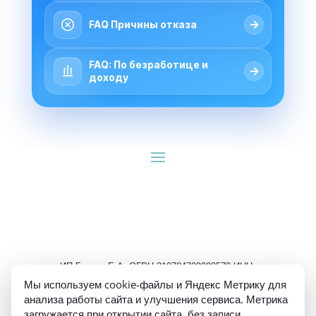
→
FAQ Причины отказа
FAQ: По безработице и
→
доходу
ИП Гуляев Е.А. ОГРН 310784709900570 ИНН 
781020474307
Мы используем cookie-файлы и Яндекс Метрику для
анализа работы сайта и улучшения сервиса. Метрика
загружается при открытии сайта, без записи