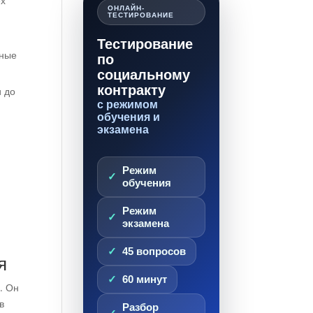
ех
ОНЛАЙН-
ТЕСТИРОВАНИЕ
Тестирование
жные
по
социальному
контракту
 до
с режимом
обучения и
экзамена
Режим
обучения
Режим
экзамена
45 вопросов
я
60 минут
. Он
в
Разбор