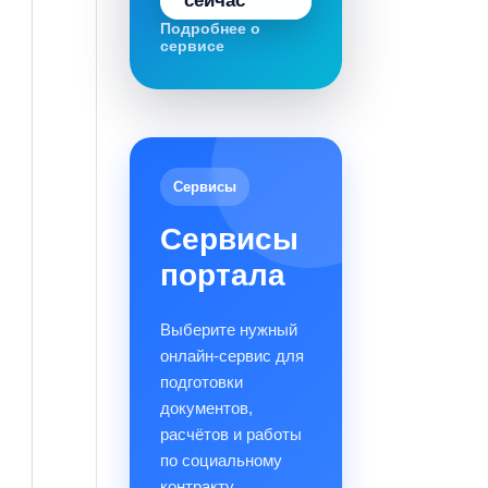
сейчас
Подробнее о
сервисе
Сервисы
Сервисы
портала
Выберите нужный
онлайн-сервис для
подготовки
документов,
расчётов и работы
по социальному
контракту.