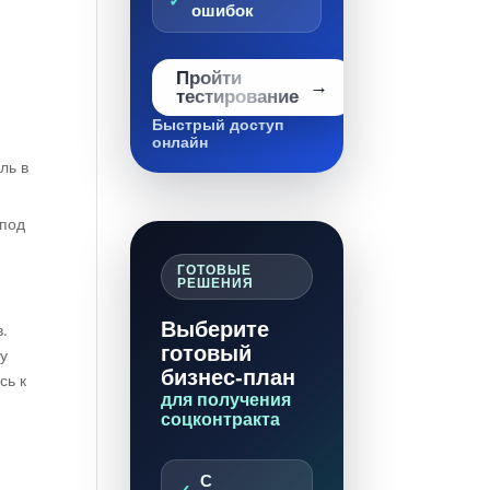
ошибок
Пройти
тестирование
Быстрый доступ
онлайн
ль в
 под
ГОТОВЫЕ
РЕШЕНИЯ
Выберите
.
готовый
ку
бизнес-план
сь к
для получения
соцконтракта
С