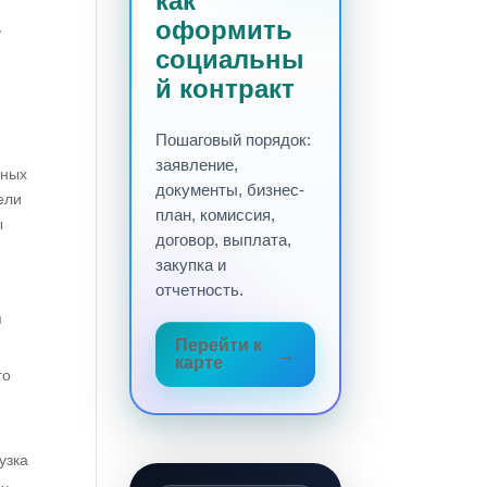
как
оформить
ь
социальны
й контракт
Пошаговый порядок:
заявление,
нных
документы, бизнес-
ели
план, комиссия,
ы
договор, выплата,
закупка и
отчетность.
я
Перейти к
карте
го
узка