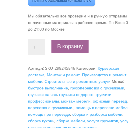
Группа Социальный контракт в VK
Мы обязательно все проверим и в ручную отправим
оплаченные материалы в рабочее время: Пн-Вск с 0
до 21:00 по Москве
Количество
В корзину
товара
Бизнес-
план
Артикул:
SKU_298245846
Категории:
Курьерская
"Оказание
доставка
,
Монтаж и ремонт
,
Производство и ремонт
услуг
мебели
,
Строительные и ремонтные услуги
Метки:
грузчика
быстрое выполнение
,
грузоперевозки с грузчиками
,
и
грузчики на час
,
грузчики недорого
,
грузчики
сборщика
профессионалы
,
монтаж мебели
,
офисный переезд
мебели,
перевозка с грузчиками.
,
помощь в перевозке мебел
приобретение
помощь при переезде
,
сборка и разборка мебели
,
автомобиля",
сборка кухонь
,
сборка мебели
,
услуги грузчиков
,
усл
самозанятость
грузчиков по социальному контракту