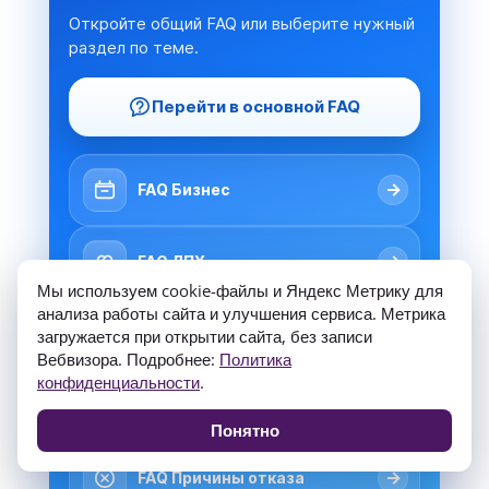
Откройте общий FAQ или выберите нужный
раздел по теме.
Перейти в основной FAQ
→
FAQ Бизнес
→
FAQ ЛПХ
Мы используем cookie-файлы и Яндекс Метрику для
анализа работы сайта и улучшения сервиса. Метрика
→
FAQ Документы
загружается при открытии сайта, без записи
Вебвизора. Подробнее:
Политика
конфиденциальности
.
FAQ: Подача через
→
Госуслуги
Понятно
→
FAQ Причины отказа