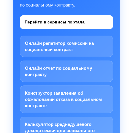
по социальному контракту.
Перейти в сервисы портала
Онлайн репетитор комиссии на
социальный контракт
Онлайн отчет по социальному
контракту
Конструктор заявления об
обжаловании отказа в социальном
контракте
Калькулятор среднедушевого
дохода семьи для социального