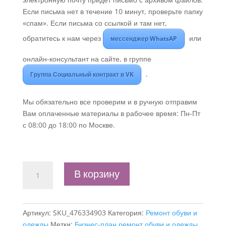
Если письма нет в течение 10 минут, проверьте папку
«спам». Если письма со ссылкой и там нет,
обратитесь к нам через
или
мессенджер WhatsAP
онлайн-консультант на сайте, в группе
.
Группа Социальный контракт в VK
Мы обязательно все проверим и в ручную отправим
Вам оплаченные материалы в рабочее время: Пн-Пт
с 08:00 до 18:00 по Москве.
Количество
В корзину
товара
Бизнес-
план
Артикул:
SKU_476334903
Категория:
Ремонт обуви и
"Мастерская
одежды
Метки:
Бизнес-план ремонт обуви и одежды
,
по