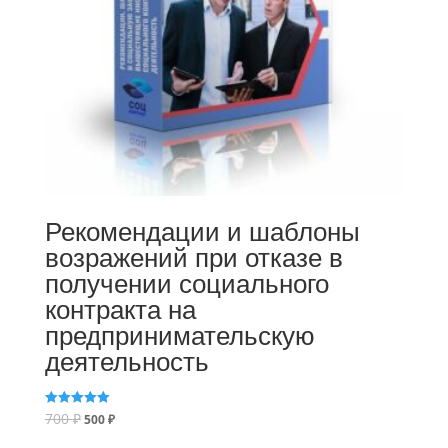
Рекомендации и шаблоны
возражений при отказе в
получении социального
контракта на
предпринимательскую
деятельность
700
₽
Оценка
500
₽
5.00
из 5