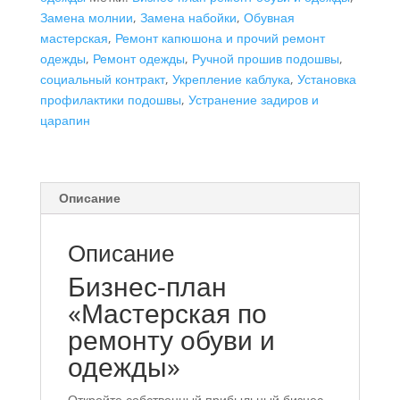
Замена молнии
,
Замена набойки
,
Обувная
ремонту
мастерская
,
Ремонт капюшона и прочий ремонт
обуви
одежды
,
Ремонт одежды
,
Ручной прошив подошвы
,
и
социальный контракт
,
Укрепление каблука
,
Установка
одежды",
профилактики подошвы
,
Устранение задиров и
ИП
царапин
Описание
Описание
Бизнес-план
«Мастерская по
ремонту обуви и
одежды»
Откройте собственный прибыльный бизнес