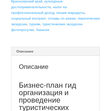
Красноярский край
,
культурные
туристических
достопримечательности
,
налог на
экскурсий
профессиональный доход
,
пешие маршруты
,
и
социальный контракт
,
сплавы по рекам
,
тематические
пеших
экскурсии
,
туризм
,
туристические экскурсии
,
маршрутов",
фотопрогулки
,
Хакасия
самозанятость
Описание
Описание
Бизнес-план гид
организация и
проведение
туристических