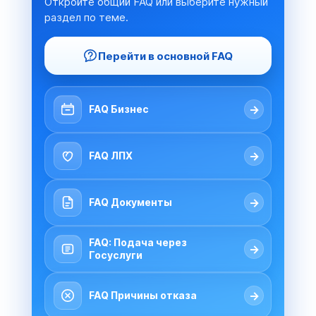
Откройте общий FAQ или выберите нужный
раздел по теме.
Перейти в основной FAQ
→
FAQ Бизнес
→
FAQ ЛПХ
→
FAQ Документы
FAQ: Подача через
→
Госуслуги
→
FAQ Причины отказа