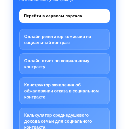
Перейти в сервисы портала
Онлайн репетитор комиссии на
социальный контракт
Онлайн отчет по социальному
контракту
Конструктор заявления об
обжаловании отказа в социальном
контракте
Калькулятор среднедушевого
дохода семьи для социального
контракта