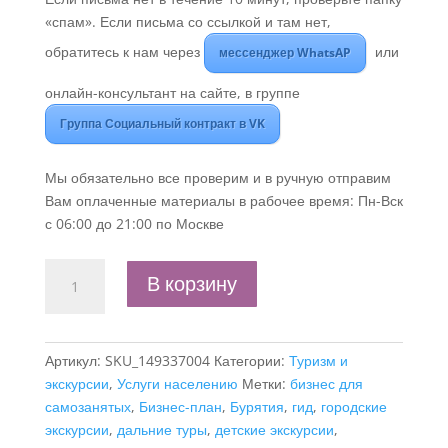
«спам». Если письма со ссылкой и там нет,
обратитесь к нам через
или
мессенджер WhatsAP
онлайн-консультант на сайте, в группе
Группа Социальный контракт в VK
Мы обязательно все проверим и в ручную отправим
Вам оплаченные материалы в рабочее время: Пн-Вск
с 06:00 до 21:00 по Москве
Количество
В корзину
товара
Бизнес-
план
Артикул:
SKU_149337004
Категории:
Туризм и
"Гид.
экскурсии
,
Услуги населению
Метки:
бизнес для
Организация
самозанятых
,
Бизнес-план
,
Бурятия
,
гид
,
городские
и
экскурсии
,
дальние туры
,
детские экскурсии
,
проведение