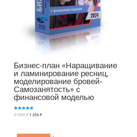
Бизнес-план «Наращивание
и ламинирование ресниц,
моделирование бровей-
Самозанятость» с
финансовой моделью
3 500
₽
Оценка
1 250
₽
5.00
из 5