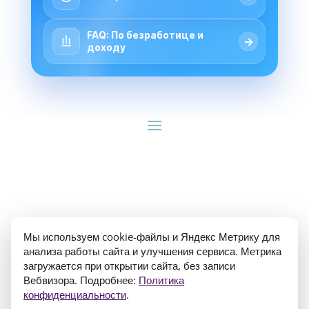
FAQ: По безработице и
→
доходу
ИП Гуляев Е.А. ОГРН 310784709900570 ИНН 
Мы используем cookie-файлы и Яндекс Метрику для
781020474307
анализа работы сайта и улучшения сервиса. Метрика
загружается при открытии сайта, без записи
Вебвизора. Подробнее:
Политика
конфиденциальности
.