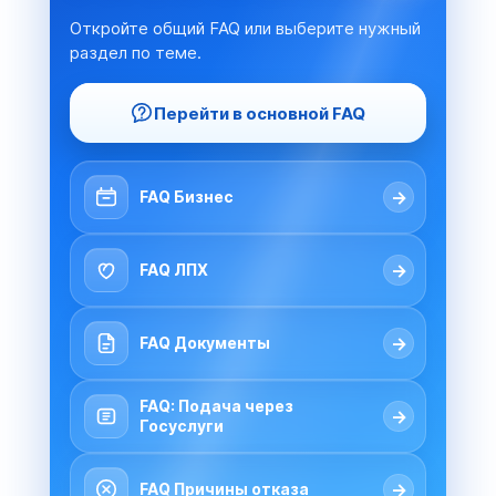
Откройте общий FAQ или выберите нужный
раздел по теме.
Перейти в основной FAQ
→
FAQ Бизнес
→
FAQ ЛПХ
→
FAQ Документы
FAQ: Подача через
→
Госуслуги
→
FAQ Причины отказа