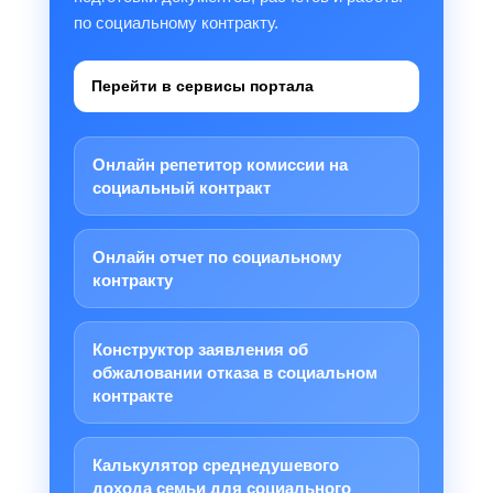
по социальному контракту.
Перейти в сервисы портала
Онлайн репетитор комиссии на
социальный контракт
Онлайн отчет по социальному
контракту
Конструктор заявления об
обжаловании отказа в социальном
контракте
Калькулятор среднедушевого
дохода семьи для социального