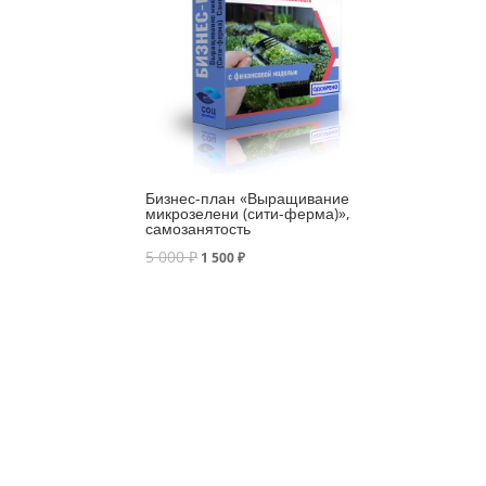
Бизнес-план «Выращивание
микрозелени (сити-ферма)»,
самозанятость
5 000
₽
1 500
₽