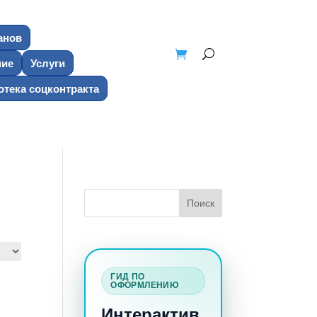
анов
ние
Услуги
тека соцконтракта
ГИД ПО
ОФОРМЛЕНИЮ
Интерактив