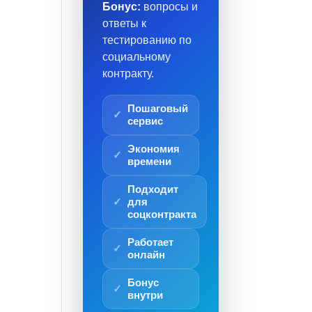
Бонус:
вопросы и
ответы к
тестированию по
социальному
контракту.
Пошаговый
сервис
Экономия
времени
Подходит
для
соцконтракта
Работает
онлайн
Бонус
внутри