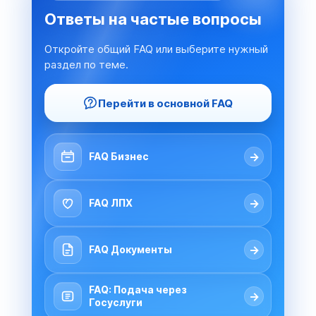
Ответы на частые вопросы
Откройте общий FAQ или выберите нужный
раздел по теме.
Перейти в основной FAQ
→
FAQ Бизнес
→
FAQ ЛПХ
→
FAQ Документы
FAQ: Подача через
→
Госуслуги