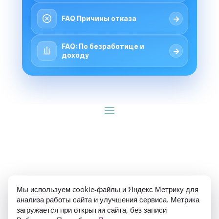
→
FAQ Причины отказа
FAQ: По безработице и
→
доходу
ИП Гуляев Е.А. ОГРН 310784709900570 ИНН 
Мы используем cookie-файлы и Яндекс Метрику для
781020474307
анализа работы сайта и улучшения сервиса. Метрика
загружается при открытии сайта, без записи