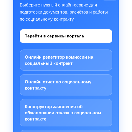
Выберите нужный онлайн-сервис для
подготовки документов, расчётов и работы
по социальному контракту.
Перейти в сервисы портала
Онлайн репетитор комиссии на
социальный контракт
Онлайн отчет по социальному
контракту
Конструктор заявления об
обжаловании отказа в социальном
контракте