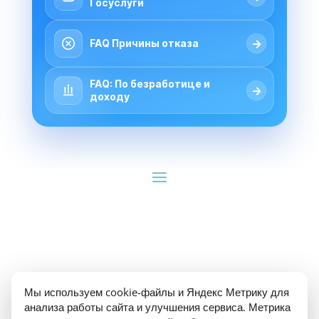
Госуслуги
→
FAQ Причины отказа
FAQ: По безработице и
→
доходу
ИП Гуляев Е.А. ОГРН 310784709900570 ИНН 
Мы используем cookie-файлы и Яндекс Метрику для
781020474307
анализа работы сайта и улучшения сервиса. Метрика