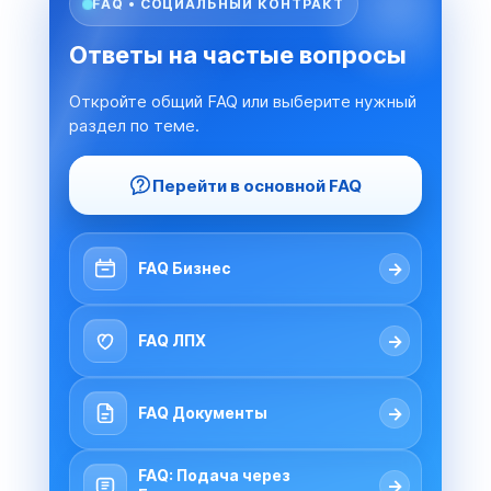
FAQ • СОЦИАЛЬНЫЙ КОНТРАКТ
Ответы на частые вопросы
Откройте общий FAQ или выберите нужный
раздел по теме.
Перейти в основной FAQ
→
FAQ Бизнес
→
FAQ ЛПХ
→
FAQ Документы
FAQ: Подача через
→