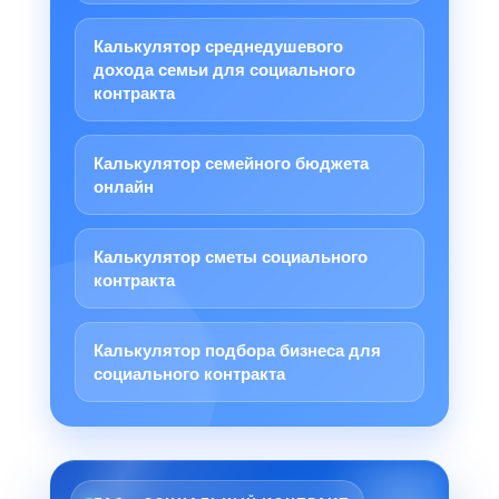
Калькулятор среднедушевого
дохода семьи для социального
контракта
Калькулятор семейного бюджета
онлайн
Калькулятор сметы социального
контракта
Калькулятор подбора бизнеса для
социального контракта