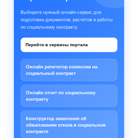
Выберите нужный онлайн-сервис для
подготовки документов, расчётов и работы
по социальному контракту.
Перейти в сервисы портала
Онлайн репетитор комиссии на
социальный контракт
Онлайн отчет по социальному
контракту
Конструктор заявления об
обжаловании отказа в социальном
контракте