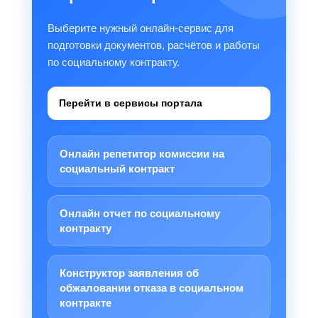
Выберите нужный онлайн-сервис для
подготовки документов, расчётов и работы
по социальному контракту.
Перейти в сервисы портала
Онлайн репетитор комиссии на
социальный контракт
Онлайн отчет по социальному
контракту
Конструктор заявления об
обжаловании отказа в социальном
контракте