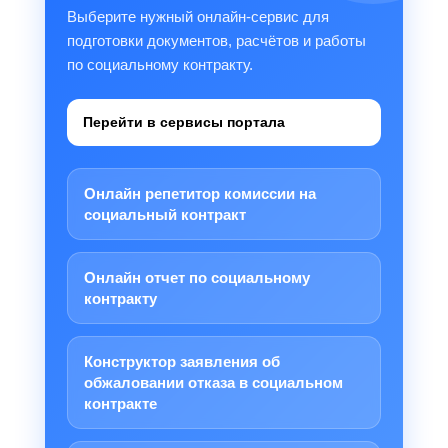
Выберите нужный онлайн-сервис для
подготовки документов, расчётов и работы
по социальному контракту.
Перейти в сервисы портала
Онлайн репетитор комиссии на
социальный контракт
Онлайн отчет по социальному
контракту
Конструктор заявления об
обжаловании отказа в социальном
контракте