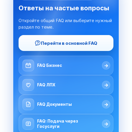
Ответы на частые вопросы
Откройте общий FAQ или выберите нужный
раздел по теме.
Перейти в основной FAQ
→
FAQ Бизнес
→
FAQ ЛПХ
→
FAQ Документы
FAQ: Подача через
→
Госуслуги