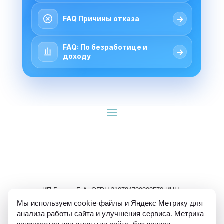
→
FAQ Причины отказа
FAQ: По безработице и
→
доходу
ИП Гуляев Е.А. ОГРН 310784709900570 ИНН 
781020474307
Мы используем cookie-файлы и Яндекс Метрику для
анализа работы сайта и улучшения сервиса. Метрика