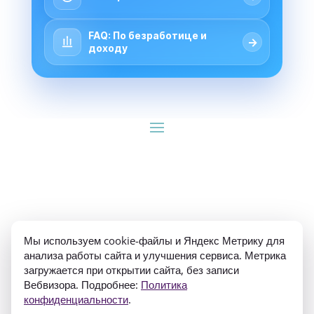
FAQ: По безработице и
→
доходу
ИП Гуляев Е.А. ОГРН 310784709900570 ИНН 
Мы используем cookie-файлы и Яндекс Метрику для
781020474307
анализа работы сайта и улучшения сервиса. Метрика
загружается при открытии сайта, без записи
Вебвизора. Подробнее:
Политика
конфиденциальности
.