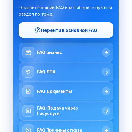
Откройте общий FAQ или выберите нужный
раздел по теме.
Перейти в основной FAQ
→
FAQ Бизнес
→
FAQ ЛПХ
→
FAQ Документы
FAQ: Подача через
→
Госуслуги
→
FAQ Причины отказа