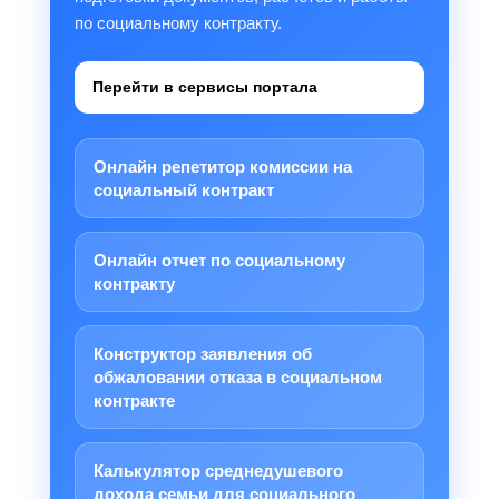
по социальному контракту.
Перейти в сервисы портала
Онлайн репетитор комиссии на
социальный контракт
Онлайн отчет по социальному
контракту
Конструктор заявления об
обжаловании отказа в социальном
контракте
Калькулятор среднедушевого
дохода семьи для социального