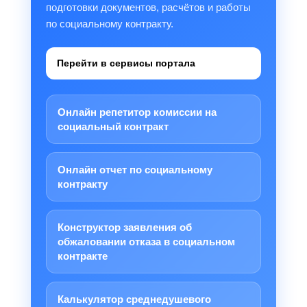
подготовки документов, расчётов и работы
по социальному контракту.
Перейти в сервисы портала
Онлайн репетитор комиссии на
социальный контракт
Онлайн отчет по социальному
контракту
Конструктор заявления об
обжаловании отказа в социальном
контракте
Калькулятор среднедушевого