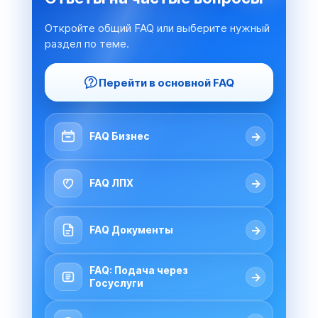
Откройте общий FAQ или выберите нужный
раздел по теме.
Перейти в основной FAQ
→
FAQ Бизнес
→
FAQ ЛПХ
→
FAQ Документы
FAQ: Подача через
→
Госуслуги