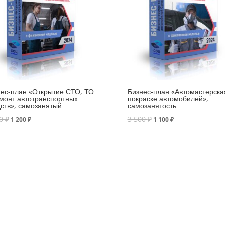
ес-план «Открытие СТО, ТО
Бизнес-план «Автомастерска
монт автотранспортных
покраске автомобилей»,
ств», самозанятый
самозанятость
00
₽
3 500
₽
1 200
₽
1 100
₽