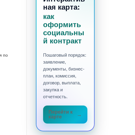
ная карта:
как
оформить
социальны
й контракт
я по
Пошаговый порядок:
заявление,
документы, бизнес-
план, комиссия,
договор, выплата,
закупка и
отчетность.
Перейти к
карте