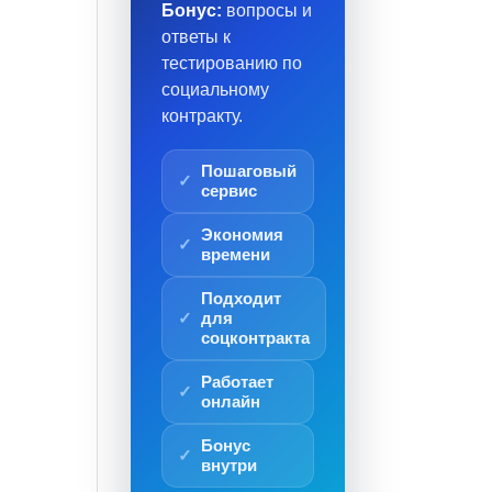
Бонус:
вопросы и
ответы к
тестированию по
социальному
контракту.
Пошаговый
сервис
Экономия
времени
Подходит
для
соцконтракта
Работает
онлайн
Бонус
внутри