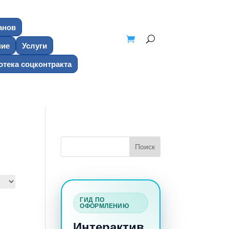
анов
ние
Услуги
тека соцконтракта
ГИД ПО
ОФОРМЛЕНИЮ
Интерактив