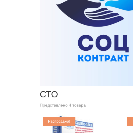
Главная
/ Товары с меткой “СТО”
СТО
Представлено 4 товара
Распродажа!