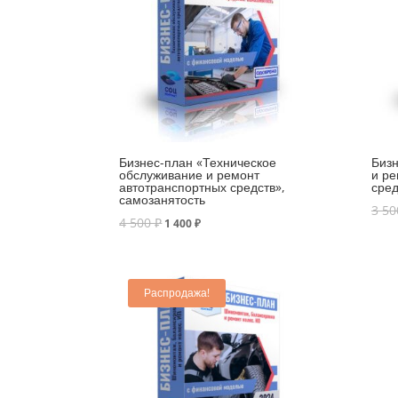
Бизнес-план «Техническое
Бизн
обслуживание и ремонт
и ре
автотранспортных средств»,
сред
самозанятость
3 5
4 500
₽
1 400
₽
Распродажа!