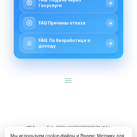
→
Госуслуги
→
FAQ Причины отказа
FAQ: По безработице и
→
доходу
ИП Гуляев Е.А. ОГРН 310784709900570 ИНН 
781020474307
Мы используем cookie-файлы и Яндекс Метрику для