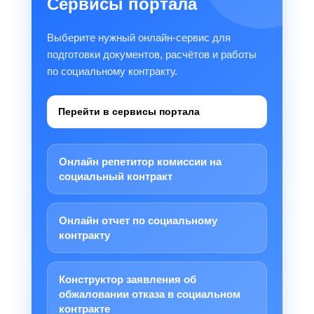
Сервисы портала
Выберите нужный онлайн-сервис для
подготовки документов, расчётов и работы
по социальному контракту.
Перейти в сервисы портала
Онлайн репетитор комиссии на
социальный контракт
Онлайн отчет по социальному
контракту
Конструктор заявления об
обжаловании отказа в социальном
контракте