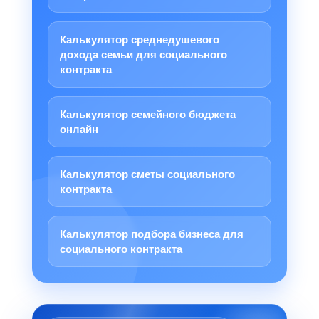
Калькулятор среднедушевого
дохода семьи для социального
контракта
Калькулятор семейного бюджета
онлайн
Калькулятор сметы социального
контракта
Калькулятор подбора бизнеса для
социального контракта