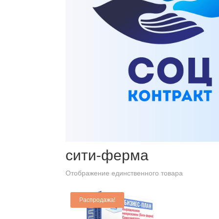
Главная
/ Товары с меткой “сити-ферма”
сити-ферма
Отображение единственного товара
Распродажа!