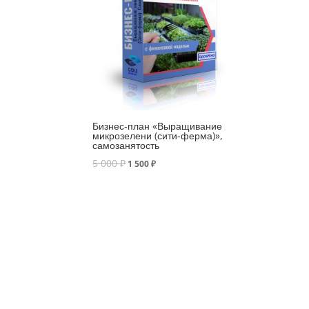
Бизнес-план «Выращивание
микрозелени (сити-ферма)»,
самозанятость
5 000
₽
1 500
₽