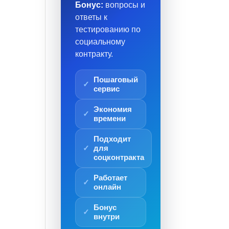
Бонус:
вопросы и
ответы к
тестированию по
социальному
контракту.
Пошаговый
сервис
Экономия
времени
Подходит
для
соцконтракта
Работает
онлайн
Бонус
внутри