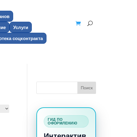
анов
ние
Услуги
тека соцконтракта
ГИД ПО
ОФОРМЛЕНИЮ
Интерактив