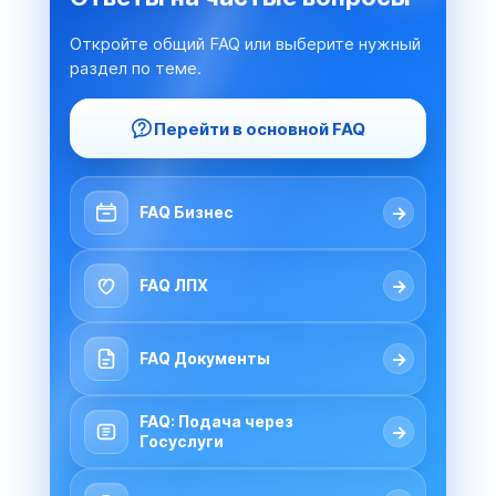
Откройте общий FAQ или выберите нужный
раздел по теме.
Перейти в основной FAQ
→
FAQ Бизнес
→
FAQ ЛПХ
→
FAQ Документы
FAQ: Подача через
→
Госуслуги