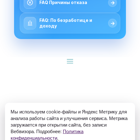
→
FAQ Причины отказа
FAQ: По безработице и
→
доходу
ИП Гуляев Е.А. ОГРН 310784709900570 ИНН 
Мы используем cookie-файлы и Яндекс Метрику для
781020474307
анализа работы сайта и улучшения сервиса. Метрика
загружается при открытии сайта, без записи
Вебвизора. Подробнее:
Политика
конфиденциальности
.