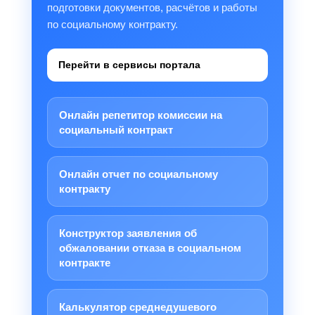
подготовки документов, расчётов и работы
по социальному контракту.
Перейти в сервисы портала
Онлайн репетитор комиссии на
социальный контракт
Онлайн отчет по социальному
контракту
Конструктор заявления об
обжаловании отказа в социальном
контракте
Калькулятор среднедушевого