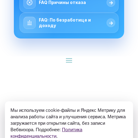
→
FAQ Причины отказа
FAQ: По безработице и
→
доходу
ИП Гуляев Е.А. ОГРН 310784709900570 ИНН 
Мы используем cookie-файлы и Яндекс Метрику для
781020474307
анализа работы сайта и улучшения сервиса. Метрика
загружается при открытии сайта, без записи
Вебвизора. Подробнее:
Политика
конфиденциальности
.