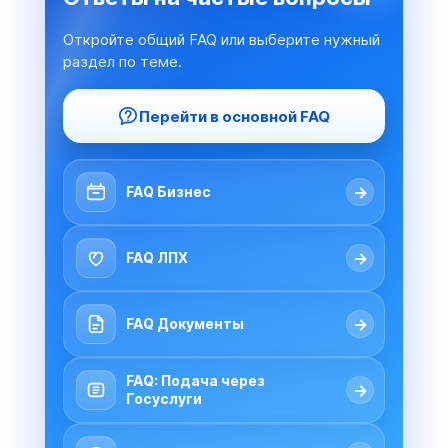
Откройте общий FAQ или выберите нужный
раздел по теме.
Перейти в основной FAQ
→
FAQ Бизнес
→
FAQ ЛПХ
→
FAQ Документы
FAQ: Подача через
→
Госуслуги