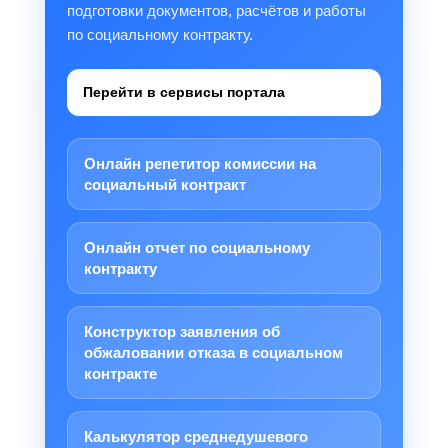
подготовки документов, расчётов и работы
по социальному контракту.
Перейти в сервисы портала
Онлайн репетитор комиссии на
социальный контракт
Онлайн отчет по социальному
контракту
Конструктор заявления об
обжаловании отказа в социальном
контракте
Калькулятор среднедушевого