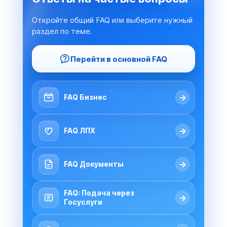
Откройте общий FAQ или выберите нужный
раздел по теме.
Перейти в основной FAQ
→
FAQ Бизнес
→
FAQ ЛПХ
→
FAQ Документы
FAQ: Подача через
→
Госуслуги