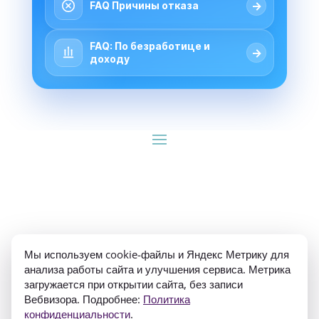
→
FAQ Причины отказа
FAQ: По безработице и
→
доходу
ИП Гуляев Е.А. ОГРН 310784709900570 ИНН 
Мы используем cookie-файлы и Яндекс Метрику для
781020474307
анализа работы сайта и улучшения сервиса. Метрика
загружается при открытии сайта, без записи
Вебвизора. Подробнее:
Политика
конфиденциальности
.