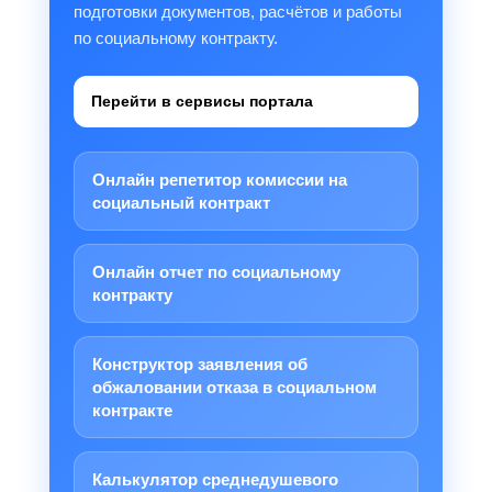
подготовки документов, расчётов и работы
по социальному контракту.
Перейти в сервисы портала
Онлайн репетитор комиссии на
социальный контракт
Онлайн отчет по социальному
контракту
Конструктор заявления об
обжаловании отказа в социальном
контракте
Калькулятор среднедушевого