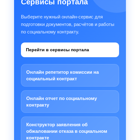
Сервисы портала
Выберите нужный онлайн-сервис для
подготовки документов, расчётов и работы
по социальному контракту.
Перейти в сервисы портала
Онлайн репетитор комиссии на
социальный контракт
Онлайн отчет по социальному
контракту
Конструктор заявления об
обжаловании отказа в социальном
контракте