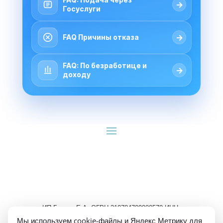
→
Госуслуги
→
FAQ Причины отказа
FAQ: По безработице и
→
доходу
ИП Гуляев Е.А. ОГРН 310784709900570 ИНН 
781020474307
Мы используем cookie-файлы и Яндекс Метрику для