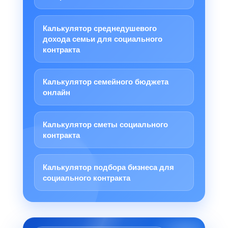
Калькулятор среднедушевого
дохода семьи для социального
контракта
Калькулятор семейного бюджета
онлайн
Калькулятор сметы социального
контракта
Калькулятор подбора бизнеса для
социального контракта