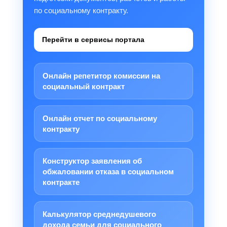
по социальному контракту.
Перейти в сервисы портала
Онлайн репетитор комиссии на
социальный контракт
Онлайн отчет по социальному
контракту
Конструктор заявления об
обжаловании отказа в социальном
контракте
Калькулятор среднедушевого
дохода семьи для социального