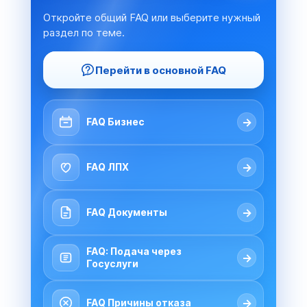
Откройте общий FAQ или выберите нужный
раздел по теме.
Перейти в основной FAQ
→
FAQ Бизнес
→
FAQ ЛПХ
→
FAQ Документы
FAQ: Подача через
→
Госуслуги
→
FAQ Причины отказа