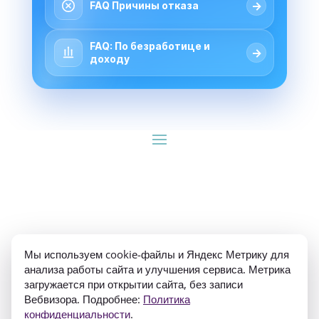
→
FAQ Причины отказа
FAQ: По безработице и
→
доходу
ИП Гуляев Е.А. ОГРН 310784709900570 ИНН 
Мы используем cookie-файлы и Яндекс Метрику для
781020474307
анализа работы сайта и улучшения сервиса. Метрика
загружается при открытии сайта, без записи
Вебвизора. Подробнее:
Политика
конфиденциальности
.