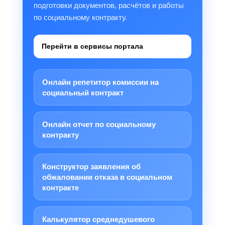
подготовки документов, расчётов и работы
по социальному контракту.
Перейти в сервисы портала
Онлайн репетитор комиссии на
социальный контракт
Онлайн отчет по социальному
контракту
Конструктор заявления об
обжаловании отказа в социальном
контракте
Калькулятор среднедушевого