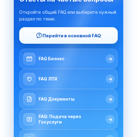
Откройте общий FAQ или выберите нужный
раздел по теме.
Перейти в основной FAQ
→
FAQ Бизнес
→
FAQ ЛПХ
→
FAQ Документы
FAQ: Подача через
→
Госуслуги