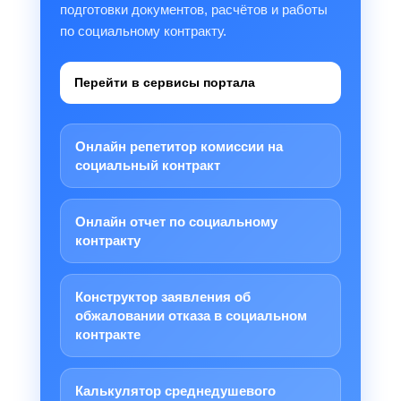
подготовки документов, расчётов и работы
по социальному контракту.
Перейти в сервисы портала
Онлайн репетитор комиссии на
социальный контракт
Онлайн отчет по социальному
контракту
Конструктор заявления об
обжаловании отказа в социальном
контракте
Калькулятор среднедушевого