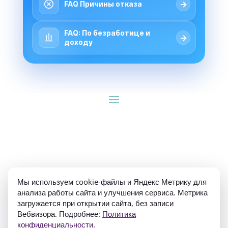
→
FAQ Причины отказа
FAQ: По безработице и
→
доходу
ИП Гуляев Е.А. ОГРН 310784709900570 ИНН 
Мы используем cookie-файлы и Яндекс Метрику для
781020474307
анализа работы сайта и улучшения сервиса. Метрика
загружается при открытии сайта, без записи
Вебвизора. Подробнее:
Политика
конфиденциальности
.