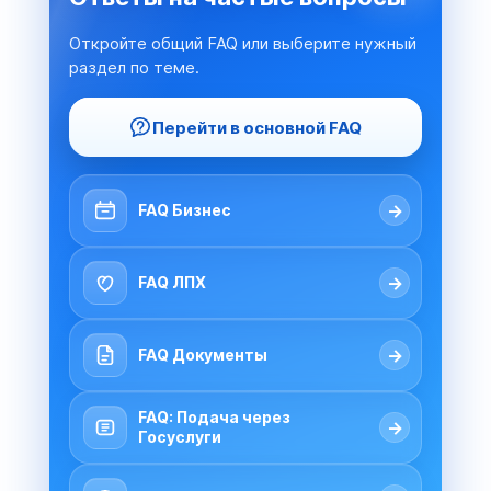
Откройте общий FAQ или выберите нужный
раздел по теме.
Перейти в основной FAQ
→
FAQ Бизнес
→
FAQ ЛПХ
→
FAQ Документы
FAQ: Подача через
→
Госуслуги