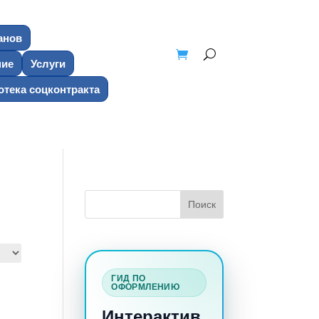
анов
ние
Услуги
тека соцконтракта
ГИД ПО
ОФОРМЛЕНИЮ
Интерактив