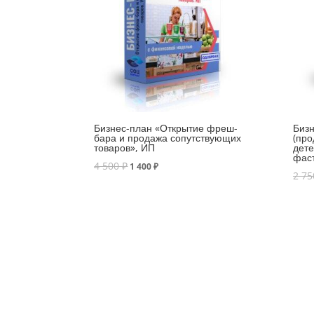
Бизнес-план «Открытие фреш-
Бизн
бара и продажа сопутствующих
(про
товаров», ИП
дете
фаст
4 500
₽
1 400
₽
2 7