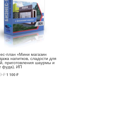
ес-план «Мини магазин
дажа напитков, сладости для
й, приготовления шаурмы и
 фуда), ИП
50
₽
1 100
₽