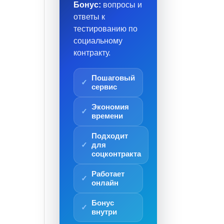
Бонус:
вопросы и
ответы к
тестированию по
социальному
контракту.
Пошаговый
сервис
Экономия
времени
Подходит
для
соцконтракта
Работает
онлайн
Бонус
внутри