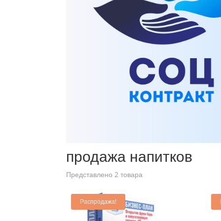
Главная
/ Товары с меткой “продажа напитков”
продажа напитков
Представлено 2 товара
Распродажа!