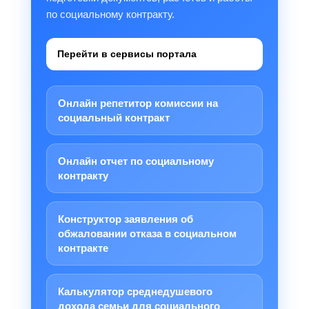
по социальному контракту.
Перейти в сервисы портала
Онлайн репетитор комиссии на
социальный контракт
Онлайн отчет по социальному
контракту
Конструктор заявления об
обжаловании отказа в социальном
контракте
Калькулятор среднедушевого
дохода семьи для социального