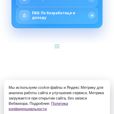
FAQ: По безработице и
→
доходу
ИП Гуляев Е.А. ОГРН 310784709900570 ИНН 
Мы используем cookie-файлы и Яндекс Метрику для
781020474307
анализа работы сайта и улучшения сервиса. Метрика
загружается при открытии сайта, без записи
Вебвизора. Подробнее:
Политика
конфиденциальности
.