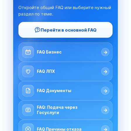
Откройте общий FAQ или выберите нужный
раздел по теме.
Перейти в основной FAQ
→
FAQ Бизнес
→
FAQ ЛПХ
→
FAQ Документы
FAQ: Подача через
→
Госуслуги
→
FAQ Причины отказа