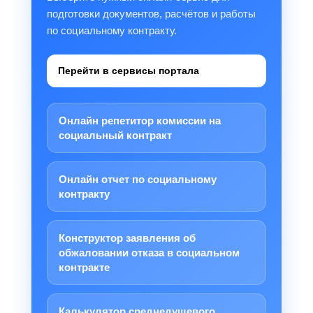
подготовки документов, расчётов и работы
по социальному контракту.
Перейти в сервисы портала
Онлайн репетитор комиссии на
социальный контракт
Онлайн отчет по социальному
контракту
Конструктор заявления об
обжаловании отказа в социальном
контракте
Калькулятор среднедушевого