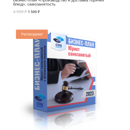
блюд», самозанятость
4 500
₽
1 500
₽
Распродажа!