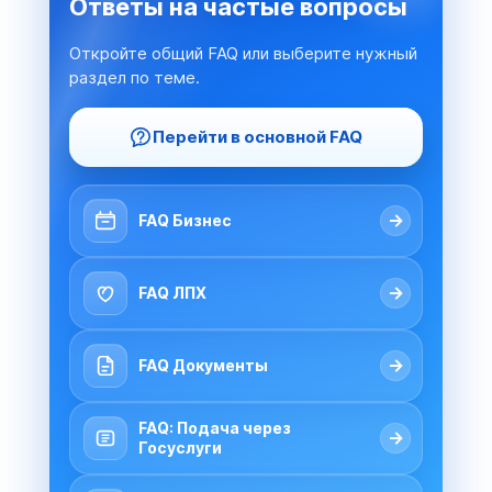
Ответы на частые вопросы
Откройте общий FAQ или выберите нужный
раздел по теме.
Перейти в основной FAQ
→
FAQ Бизнес
→
FAQ ЛПХ
→
FAQ Документы
FAQ: Подача через
→
Госуслуги