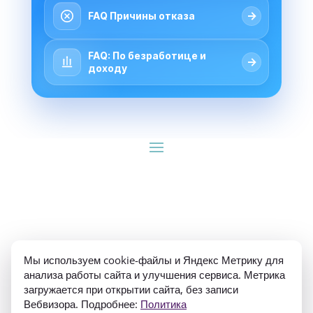
→
FAQ Причины отказа
FAQ: По безработице и
→
доходу
ИП Гуляев Е.А. ОГРН 310784709900570 ИНН 
Мы используем cookie-файлы и Яндекс Метрику для
781020474307
анализа работы сайта и улучшения сервиса. Метрика
загружается при открытии сайта, без записи
Вебвизора. Подробнее:
Политика