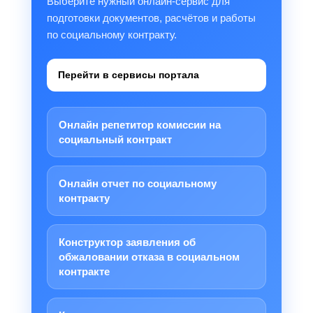
Выберите нужный онлайн-сервис для
подготовки документов, расчётов и работы
по социальному контракту.
Перейти в сервисы портала
Онлайн репетитор комиссии на
социальный контракт
Онлайн отчет по социальному
контракту
Конструктор заявления об
обжаловании отказа в социальном
контракте