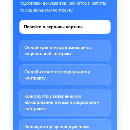
подготовки документов, расчётов и работы
по социальному контракту.
Перейти в сервисы портала
Онлайн репетитор комиссии на
социальный контракт
Онлайн отчет по социальному
контракту
Конструктор заявления об
обжаловании отказа в социальном
контракте
Калькулятор среднедушевого