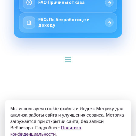
→
FAQ Причины отказа
FAQ: По безработице и
→
доходу
ИП Гуляев Е.А. ОГРН 310784709900570 ИНН 
Мы используем cookie-файлы и Яндекс Метрику для
781020474307
анализа работы сайта и улучшения сервиса. Метрика
загружается при открытии сайта, без записи
Вебвизора. Подробнее:
Политика
конфиденциальности
.