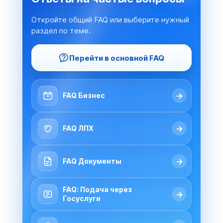
Откройте общий FAQ или выберите нужный
раздел по теме.
Перейти в основной FAQ
→
FAQ Бизнес
→
FAQ ЛПХ
→
FAQ Документы
FAQ: Подача через
→
Госуслуги