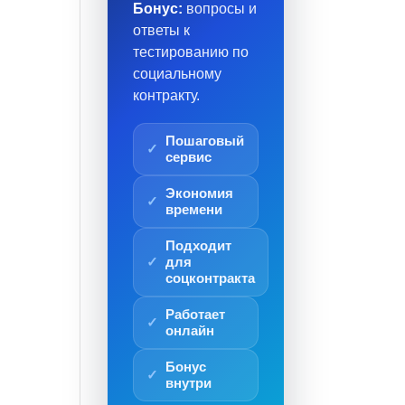
Бонус:
вопросы и
ответы к
тестированию по
социальному
контракту.
Пошаговый
сервис
Экономия
времени
Подходит
для
соцконтракта
Работает
онлайн
Бонус
внутри