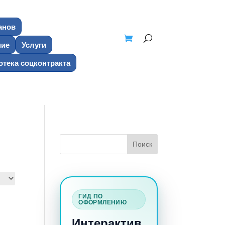
анов
ние
Услуги
тека соцконтракта
ГИД ПО
ОФОРМЛЕНИЮ
Интерактив