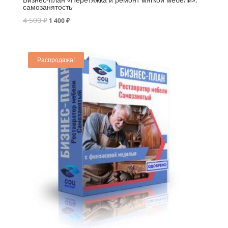
самозанятость
4 500
₽
1 400
₽
Распродажа!