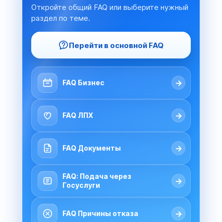
Откройте общий FAQ или выберите нужный
раздел по теме.
Перейти в основной FAQ
→
FAQ Бизнес
→
FAQ ЛПХ
→
FAQ Документы
FAQ: Подача через
→
Госуслуги
→
FAQ Причины отказа