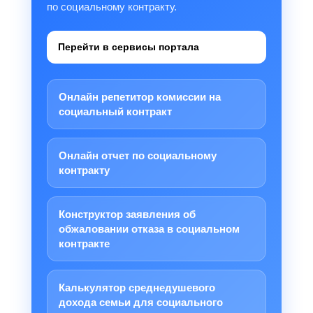
по социальному контракту.
Перейти в сервисы портала
Онлайн репетитор комиссии на
социальный контракт
Онлайн отчет по социальному
контракту
Конструктор заявления об
обжаловании отказа в социальном
контракте
Калькулятор среднедушевого
дохода семьи для социального