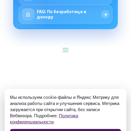
FAQ: По безработице и
→
доходу
ИП Гуляев Е.А. ОГРН 310784709900570 ИНН 
Мы используем cookie-файлы и Яндекс Метрику для
781020474307
анализа работы сайта и улучшения сервиса. Метрика
загружается при открытии сайта, без записи
Вебвизора. Подробнее:
Политика
конфиденциальности
.