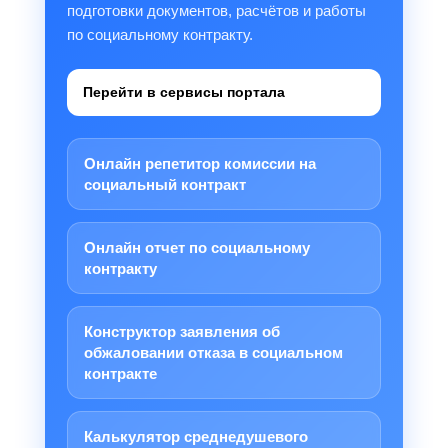
подготовки документов, расчётов и работы
по социальному контракту.
Перейти в сервисы портала
Онлайн репетитор комиссии на
социальный контракт
Онлайн отчет по социальному
контракту
Конструктор заявления об
обжаловании отказа в социальном
контракте
Калькулятор среднедушевого