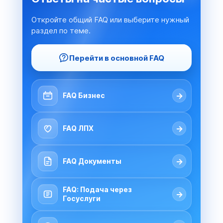
Откройте общий FAQ или выберите нужный
раздел по теме.
Перейти в основной FAQ
→
FAQ Бизнес
→
FAQ ЛПХ
→
FAQ Документы
FAQ: Подача через
→
Госуслуги