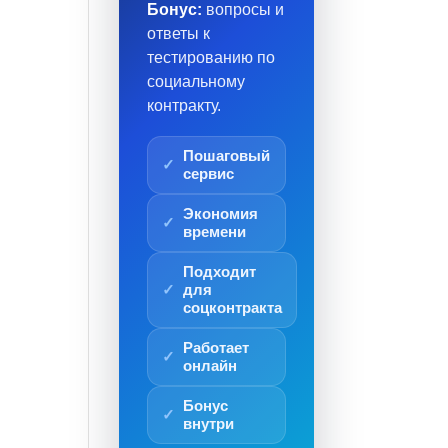
Бонус:
вопросы и
ответы к
тестированию по
социальному
контракту.
Пошаговый
сервис
Экономия
времени
Подходит
для
соцконтракта
Работает
онлайн
Бонус
внутри