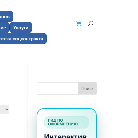
анов
ние
Услуги
тека соцконтракта
ГИД ПО
ОФОРМЛЕНИЮ
Интерактив