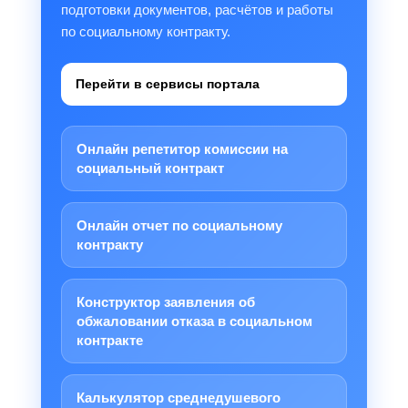
подготовки документов, расчётов и работы
по социальному контракту.
Перейти в сервисы портала
Онлайн репетитор комиссии на
социальный контракт
Онлайн отчет по социальному
контракту
Конструктор заявления об
обжаловании отказа в социальном
контракте
Калькулятор среднедушевого