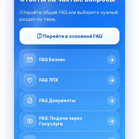
Откройте общий FAQ или выберите нужный
раздел по теме.
Перейти в основной FAQ
→
FAQ Бизнес
→
FAQ ЛПХ
→
FAQ Документы
FAQ: Подача через
→
Госуслуги