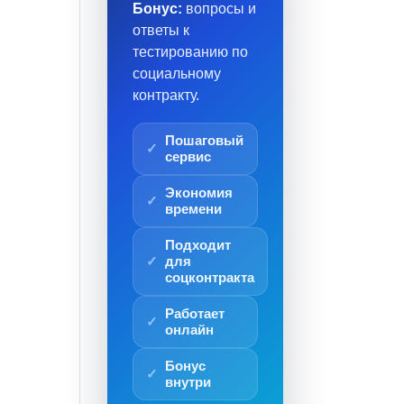
Бонус:
вопросы и
ответы к
тестированию по
социальному
контракту.
Пошаговый
сервис
Экономия
времени
Подходит
для
соцконтракта
Работает
онлайн
Бонус
внутри