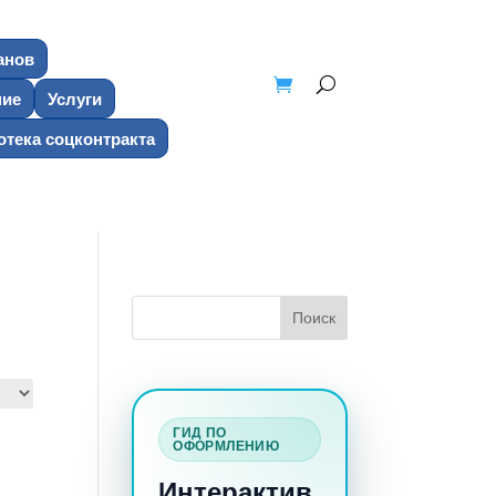
анов
ние
Услуги
тека соцконтракта
ГИД ПО
ОФОРМЛЕНИЮ
Интерактив