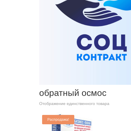
Главная
/ Товары с меткой “обратный осмос”
обратный осмос
Отображение единственного товара
Распродажа!