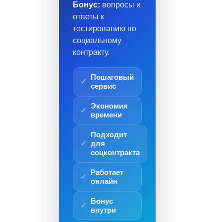
Бонус:
вопросы и
ответы к
тестированию по
социальному
контракту.
Пошаговый
сервис
Экономия
времени
Подходит
для
соцконтракта
Работает
онлайн
Бонус
внутри