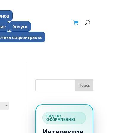
анов
ние
Услуги
тека соцконтракта
ГИД ПО
ОФОРМЛЕНИЮ
Интерактив