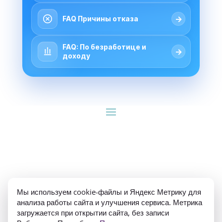
→
FAQ Причины отказа
FAQ: По безработице и
→
доходу
ИП Гуляев Е.А. ОГРН 310784709900570 ИНН 
Мы используем cookie-файлы и Яндекс Метрику для
781020474307
анализа работы сайта и улучшения сервиса. Метрика
загружается при открытии сайта, без записи