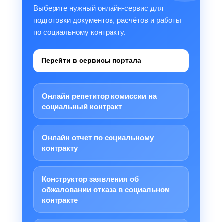
Выберите нужный онлайн-сервис для
подготовки документов, расчётов и работы
по социальному контракту.
Перейти в сервисы портала
Онлайн репетитор комиссии на
социальный контракт
Онлайн отчет по социальному
контракту
Конструктор заявления об
обжаловании отказа в социальном
контракте