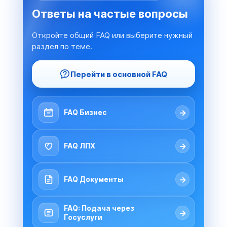
Ответы на частые вопросы
Откройте общий FAQ или выберите нужный
раздел по теме.
Перейти в основной FAQ
→
FAQ Бизнес
→
FAQ ЛПХ
→
FAQ Документы
FAQ: Подача через
→
Госуслуги