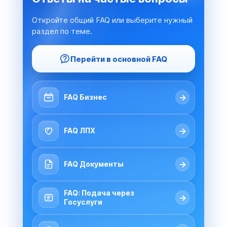
Откройте общий FAQ или выберите нужный
раздел по теме.
Перейти в основной FAQ
→
FAQ Бизнес
→
FAQ ЛПХ
→
FAQ Документы
FAQ: Подача через
→
Госуслуги