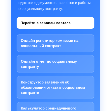
подготовки документов, расчётов и работы
по социальному контракту.
Перейти в сервисы портала
Онлайн репетитор комиссии на
социальный контракт
Онлайн отчет по социальному
контракту
Конструктор заявления об
обжаловании отказа в социальном
контракте
Калькулятор среднедушевого