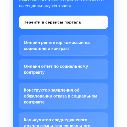
по социальному контракту.
Перейти в сервисы портала
Онлайн репетитор комиссии на
социальный контракт
Онлайн отчет по социальному
контракту
Конструктор заявления об
обжаловании отказа в социальном
контракте
Калькулятор среднедушевого
дохода семьи для социального