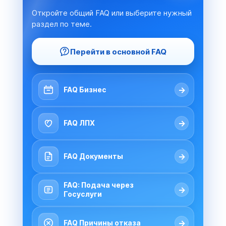
Откройте общий FAQ или выберите нужный
раздел по теме.
Перейти в основной FAQ
→
FAQ Бизнес
→
FAQ ЛПХ
→
FAQ Документы
FAQ: Подача через
→
Госуслуги
→
FAQ Причины отказа