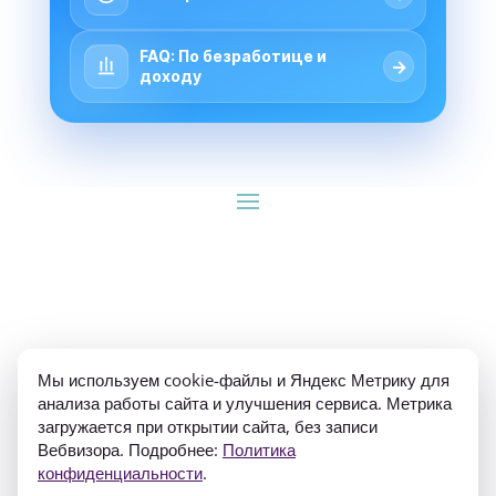
FAQ: По безработице и
→
доходу
ИП Гуляев Е.А. ОГРН 310784709900570 ИНН 
Мы используем cookie-файлы и Яндекс Метрику для
781020474307
анализа работы сайта и улучшения сервиса. Метрика
загружается при открытии сайта, без записи
Вебвизора. Подробнее:
Политика
конфиденциальности
.